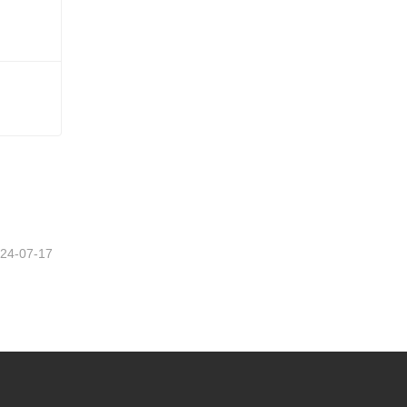
24-07-17