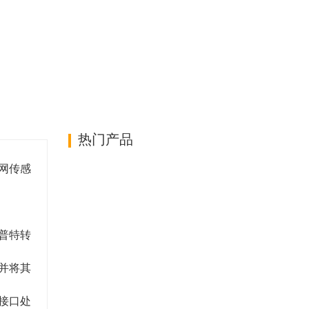
热门产品
网传感
普特转
并将其
接口处