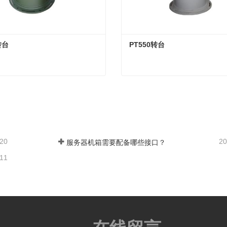
转台
PT550转台
0转台
PT550转台
在联系
现在联系
-20
20
服务器机箱需要配备哪些接口？
-11