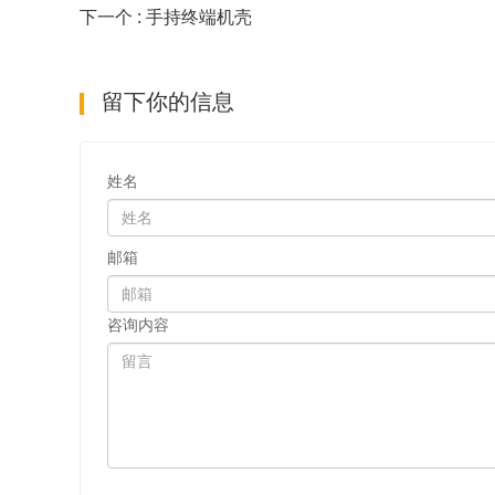
下一个 : 手持终端机壳
留下你的信息
姓名
邮箱
咨询内容