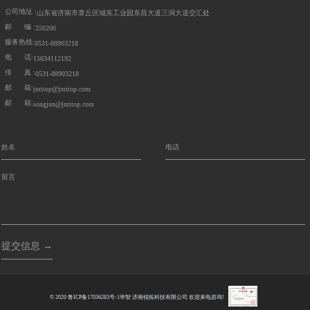
公司地址 :
山东省济南市章丘区城东工业园东昌大道三涧大道交汇处
邮 编 :
250200
服务热线:
0531-88903218
电 话:
15634112192
传 真 :
0531-88903218
邮 箱:
jnritop@jnritop.com
邮 箱:
songjun@jnritop.com
提交信息 →
© 2020
鲁ICP备17036283号-1
华智
济南锐拓科技有限公司 欢迎来电咨询!