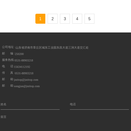
1
2
3
4
5
公司地址 :
山东省济南市章丘区城东工业园东昌大道三涧大道交汇处
邮 编 :
250200
服务热线:
0531-88903218
电 话:
15634112192
传 真 :
0531-88903218
邮 箱:
jnritop@jnritop.com
邮 箱:
songjun@jnritop.com