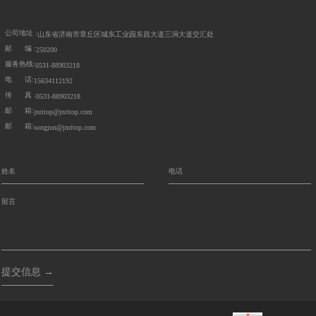
公司地址 :
山东省济南市章丘区城东工业园东昌大道三涧大道交汇处
邮 编 :
250200
服务热线:
0531-88903218
电 话:
15634112192
传 真 :
0531-88903218
邮 箱:
jnritop@jnritop.com
邮 箱:
songjun@jnritop.com
提交信息 →