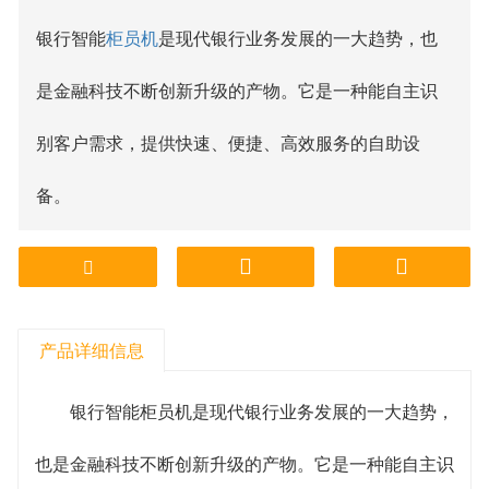
银行智能
柜员机
是现代银行业务发展的一大趋势，也
是金融科技不断创新升级的产物。它是一种能自主识
别客户需求，提供快速、便捷、高效服务的自助设
备。
智能柜员机是一种具有自主识别客户身份和需求的设
备，可以提供多种银行业务、多语言支持、语音识
产品详细信息
别、自助取款、存款、转账等功能。相比传统柜台业
务，智能柜员机更加智能化，可以24小时自助服务，
银行智能柜员机是现代银行业务发展的一大趋势，
有效缓解了客户因个人时间不同步而产生的无法前往
也是金融科技不断创新升级的产物。它是一种能自主识