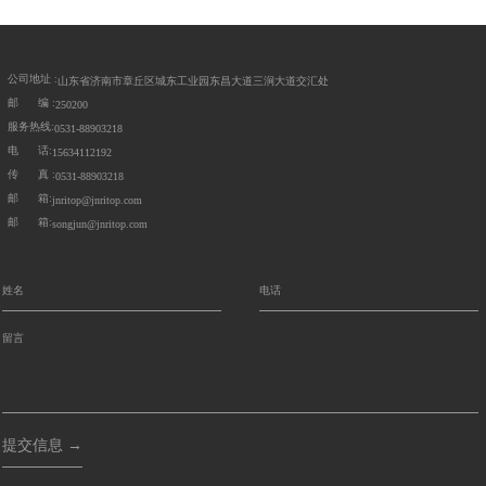
公司地址 :
山东省济南市章丘区城东工业园东昌大道三涧大道交汇处
邮 编 :
250200
服务热线:
0531-88903218
电 话:
15634112192
传 真 :
0531-88903218
邮 箱:
jnritop@jnritop.com
邮 箱:
songjun@jnritop.com
提交信息 →