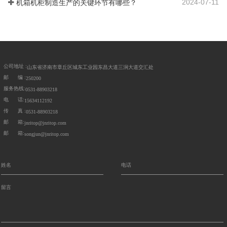
2024-07-11
机箱机柜制造生产的关键环节有哪些？
公司地址 :
山东省济南市章丘区城东工业园东昌大道三涧大道交汇处
邮 编 :
250200
服务热线:
0531-88903218
电 话:
15634112192
传 真 :
0531-88903218
邮 箱:
jnritop@jnritop.com
邮 箱:
songjun@jnritop.com