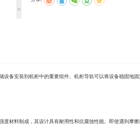
>
储设备安装到机柜中的重要组件。机柜导轨可以将设备稳固地固
强度材料制成，其设计具有耐用性和抗腐蚀性能。即使遇到摩擦