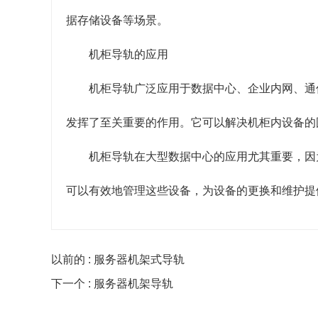
据存储设备等场景。
机柜导轨的应用
机柜导轨广泛应用于数据中心、企业内网、通
发挥了至关重要的作用。它可以解决机柜内设备的
机柜导轨在大型数据中心的应用尤其重要，因
可以有效地管理这些设备，为设备的更换和维护提
以前的 : 服务器机架式导轨
下一个 : 服务器机架导轨