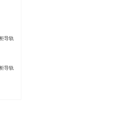
柜导轨
柜导轨