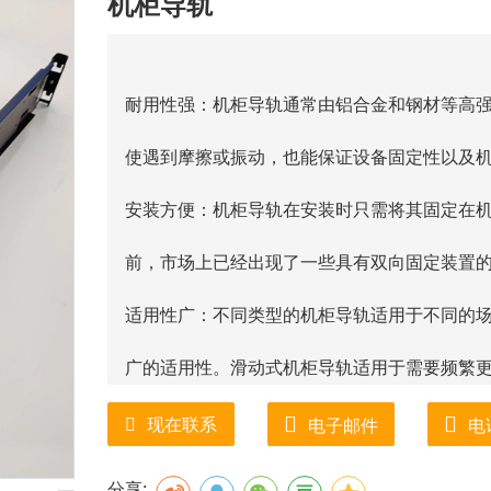
机柜导轨
耐用性强：机柜导轨通常由铝合金和钢材等高
使遇到摩擦或振动，也能保证设备固定性以及
安装方便：机柜导轨在安装时只需将其固定在
前，市场上已经出现了一些具有双向固定装置
适用性广：不同类型的机柜导轨适用于不同的
广的适用性。滑动式机柜导轨适用于需要频繁
导轨适用于需要长时间运行的服务器和数据存
现在联系
电子邮件
电
分享: