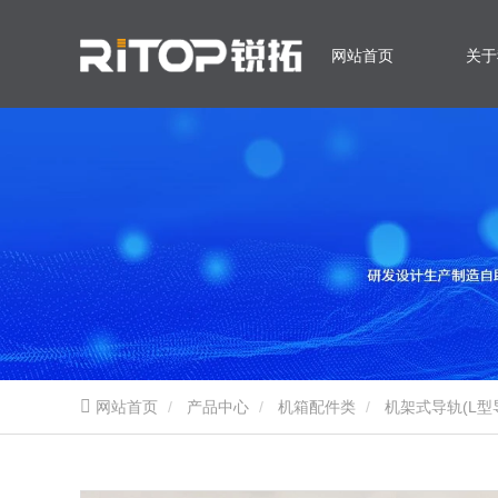
网站首页
关于
网站首页
产品中心
机箱配件类
机架式导轨(L型