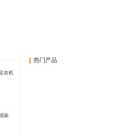
热门产品
定在机
或振