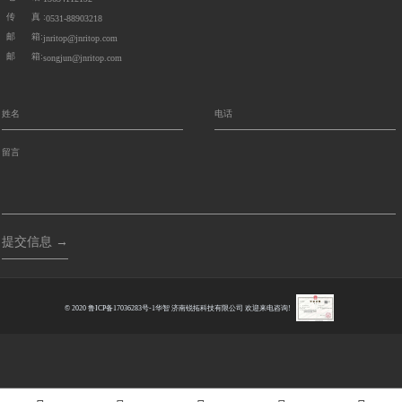
传 真 :
0531-88903218
邮 箱:
jnritop@jnritop.com
邮 箱:
songjun@jnritop.com
提交信息 →
© 2020
鲁ICP备17036283号-1
华智
济南锐拓科技有限公司 欢迎来电咨询!
Index