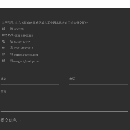
公司地址 :
山东省济南市章丘区城东工业园东昌大道三涧大道交汇处
邮 编 :
250200
服务热线:
0531-88903218
电 话:
15634112192
传 真 :
0531-88903218
邮 箱:
jnritop@jnritop.com
邮 箱:
songjun@jnritop.com
提交信息 →