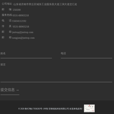
公司地址 :
山东省济南市章丘区城东工业园东昌大道三涧大道交汇处
邮 编 :
250200
服务热线:
0531-88903218
电 话:
15634112192
传 真 :
0531-88903218
邮 箱:
jnritop@jnritop.com
邮 箱:
songjun@jnritop.com
提交信息 →
© 2020
鲁ICP备17036283号-1
华智
济南锐拓科技有限公司 欢迎来电咨询!