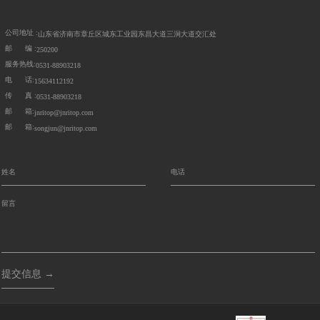
公司地址 :
山东省济南市章丘区城东工业园东昌大道三涧大道交汇处
邮 编 :
250200
服务热线:
0531-88903218
电 话:
15634112192
传 真 :
0531-88903218
邮 箱:
jnritop@jnritop.com
邮 箱:
songjun@jnritop.com
提交信息 →